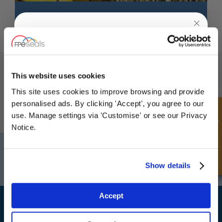
HIDRÁULICA
AGRICULTURA
UNLOCK
10% OFF
SUSCRÍBETE A NUESTRO BOLETÍN
YOUR
FIRST ORDER
This website uses cookies
No olvide suscribirse a nuestro boletín para recibir detalles de nuestras
últimas ofertas especiales y nuevos productos.
This site uses cookies to improve browsing and provide
Sign up for special offers and exclusive
personalised ads. By clicking 'Accept', you agree to our
deals
Consulta rápida
SUSCRIBIRSE
use. Manage settings via 'Customise' or see our Privacy
Notice.
Darlington
Doncaster
Teléfono:
+44 (0) 1325 282732
Teléfono:
+44 (0) 1
Unlock Offer
Show details
Correo electrónico:
sales@fpeseals.com
Correo electrónico
Exclusive to web customers only.
Accept
By entering your email address you are agreeing to our
privacy policy.