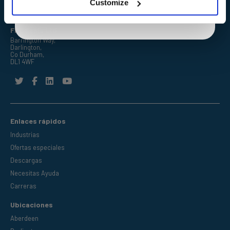
Customize
FPE Seals Ltd
Barrington Way,
Darlington,
Co Durham,
DL1 4WF
Enlaces rápidos
Industrias
Ofertas especiales
Descargas
Necesitas Ayuda
Carreras
Ubicaciones
Aberdeen