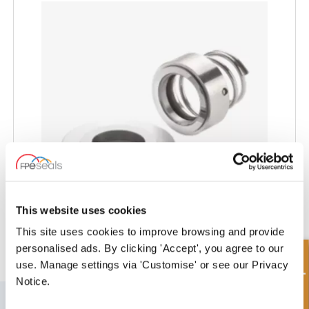
This website uses cookies
This site uses cookies to improve browsing and provide
ALLWEILLER® Sello de Bomba - AW-SP
personalised ads. By clicking 'Accept', you agree to our
Consulta rápida
use. Manage settings via 'Customise' or see our Privacy
Notice.
SUSCRÍBETE A NUESTRO BOLETÍN