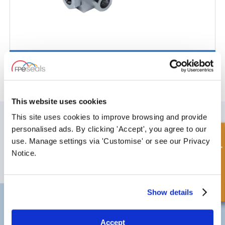
Válvula de bola de 3 vías
This website uses cookies
SUSCRÍBETE A NUESTRO BOLETÍN
This site uses cookies to improve browsing and provide
personalised ads. By clicking 'Accept', you agree to our
No olvide suscribirse a nuestro boletín para recibir detalles de nuestras
Consulta rápida
últimas ofertas especiales y nuevos productos.
use. Manage settings via 'Customise' or see our Privacy
Notice.
SUSCRIBIRSE
Show details
Darlington
Doncaster
Teléfono:
+44 (0) 1325 282732
Teléfono:
+44 (0) 1
Correo electrónico:
sales@fpeseals.com
Correo electrónico
Accept