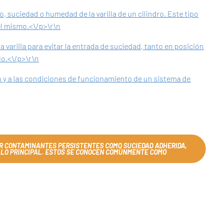
, suciedad o humedad de la varilla de un cilindro. Este tipo
el mismo.<\/p>\r\n
 varilla para evitar la entrada de suciedad, tanto en posición
lo.<\/p>\r\n
ón y a las condiciones de funcionamiento de un sistema de
AR CONTAMINANTES PERSISTENTES COMO SUCIEDAD ADHERIDA,
ELLO PRINCIPAL. ESTOS SE CONOCEN COMÚNMENTE COMO