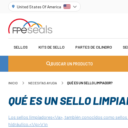
United States Of America
SELLOS
KITS DE SELLO
PARTES DE CILINDRO
SE
BUSCAR UN PRODUCTO
INICIO
NECESITAS AYUDA
QUÉ ES UN SELLO LIMPIADOR?
QUÉ ES UN SELLO LIMPI
Los sellos limpiadores<\/a>, también conocidos como sellos 
hidráulico.<\/p>\r\n