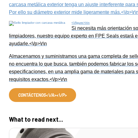
carcasa metálica exterior tenga un ajuste interferente para 
Por ello su diámetro exterior mide ligeramente más.<\/p>\r\
<\/figure>\r\n
Si necesita más orientación so
limpiadores, nuestro equipo experto en FPE Seals estará 
ayudarle.<\/p>\r\n
Almacenamos y suministramos una gama completa de sello
no encuentra lo que busca, también podemos fabricar los s
especificaciones, en una amplia gama de materiales para s
requisitos exactos.<\/p>\r\n
CONTÁCTENOS<\/A><\/P>
What to read next...