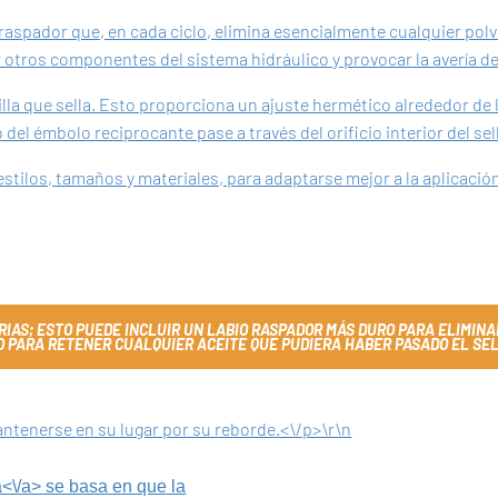
aspador que, en cada ciclo, elimina esencialmente cualquier polvo
 otros componentes del sistema hidráulico y provocar la avería d
la que sella. Esto proporciona un ajuste hermético alrededor de la
del émbolo reciprocante pase a través del orificio interior del sel
estilos, tamaños y materiales, para adaptarse mejor a la aplicaci
IAS; ESTO PUEDE INCLUIR UN LABIO RASPADOR MÁS DURO PARA ELIMIN
DO PARA RETENER CUALQUIER ACEITE QUE PUDIERA HABER PASADO EL S
 mantenerse en su lugar por su reborde.<\/p>\r\n
a<\/a> se basa en que la