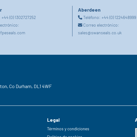
r
Aberdeen
:
+44 (0) 1302727252
Teléfono:
+44 (0) 1224648999
lectrónico:
Correo electrónico:
fpeseals.com
sales@swanseals.co.uk
gton,
Co Durham,
DL1 4WF
Legal
Términos y condiciones
Política de cookies