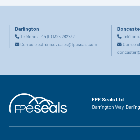
Darlington
Doncaste
Teléfono:
+44 (0) 1325 282732
Teléfono
Correo electrónico:
sales@fpeseals.com
Correo e
doncaster@
FPE Seals Ltd
Barrington Way,
Darlin