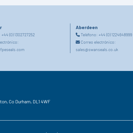
r
Aberdeen
:
+44 (0) 1302727252
Teléfono:
+44 (0) 1224648999
lectrónico:
Correo electrónico:
fpeseals.com
sales@swanseals.co.uk
gton,
Co Durham,
DL1 4WF