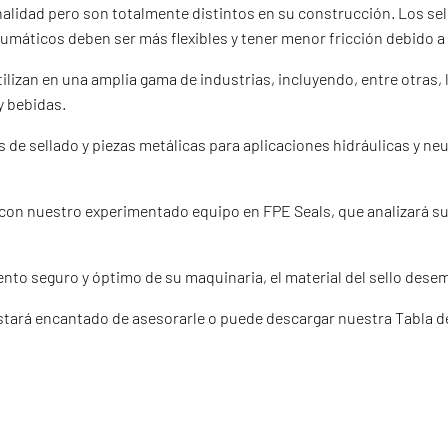
nalidad pero son totalmente distintos en su construcción. Los se
neumáticos deben ser más flexibles y tener menor fricción debido 
ilizan en una amplia gama de industrias, incluyendo, entre otras, la
y bebidas.
 de sellado y piezas metálicas para aplicaciones hidráulicas y n
con nuestro experimentado equipo en FPE Seals, que analizará sus 
miento seguro y óptimo de su maquinaria, el material del sello de
estará encantado de asesorarle o puede descargar nuestra Tabla d