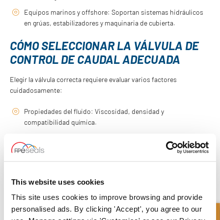
Equipos marinos y offshore: Soportan sistemas hidráulicos
en grúas, estabilizadores y maquinaria de cubierta.
CÓMO SELECCIONAR LA VÁLVULA DE
CONTROL DE CAUDAL ADECUADA
Elegir la válvula correcta requiere evaluar varios factores
cuidadosamente:
Propiedades del fluido: Viscosidad, densidad y
compatibilidad química.
Rango de caudal: Volumen de fluido mínimo y máximo
esperado.
Presión de operación: Los niveles de presión del sistema
afectan la construcción y el material de la válvula.
This website uses cookies
Exposición a la temperatura: La temperatura influye en el
This site uses cookies to improve browsing and provide
comportamiento del fluido y en el rendimiento del material
personalised ads. By clicking 'Accept', you agree to our
de la válvula.