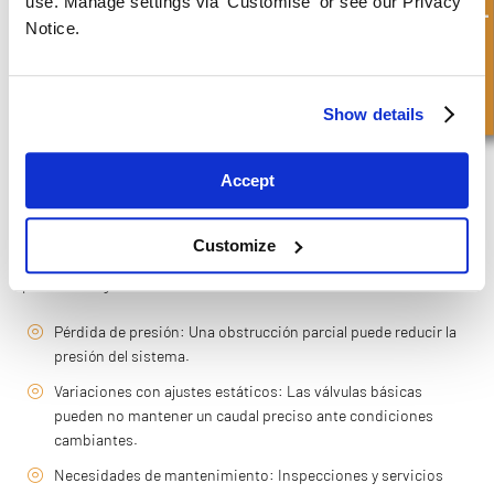
Consulta rápida
use. Manage settings via 'Customise' or see our Privacy
Tolerancia a fugas y ruido: El diseño del sistema puede exigir
Notice.
bajas fugas o mínimo ruido.
Una válvula bien seleccionada mejora la fiabilidad y la seguridad del
Show details
sistema, mientras que una elección inadecuada puede provocar
problemas de rendimiento y mantenimiento innecesario.
DESAFÍOS COMUNES Y CÓMO
Accept
ABORDARLOS
Customize
Aunque las válvulas de control de caudal funcionan bien, pueden
presentar algunos desafíos:
Pérdida de presión: Una obstrucción parcial puede reducir la
presión del sistema.
Variaciones con ajustes estáticos: Las válvulas básicas
pueden no mantener un caudal preciso ante condiciones
cambiantes.
Necesidades de mantenimiento: Inspecciones y servicios