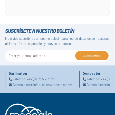
SUSCRÍBETE A NUESTRO BOLETÍN
No olvide suscribirse a nuestro boletín para recibir detalles de nuestras
últimas ofertas especiales y nuevos productos.
SUBSCRIBE
Darlington
Doncaster
Teléfono:
+44 (0) 1325 282732
Teléfono:
+44 (0) 1
Correo electrónico:
sales@fpeseals.com
Correo electrónico