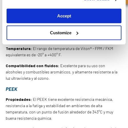
VITON® - FPM / FKM EQUIVALENTE A VITON®
Accept
Propiedades:
Viton® (FPM / FKM equivalente) combina alta
resistencia a la temperatura con excelente resistencia química.
Este material no se recomienda para uso a bajas temperaturas ni
Customize
en fluidos hidráulicos aeronáuticos.
Temperatura:
El rango de temperatura de Viton® - FPM / FKM
equivalente es de -20° a +400° F.
Compatibilidad con fluidos:
Excelente para su uso con
alcoholes y combustibles aromáticos, y altamente resistente a la
luz ultravioleta y al ozono.
PEEK
Propiedades:
El PEEK tiene excelente resistencia mecánica,
resistencia a la fatiga y estabilidad en ambientes de alta
temperatura, con un punto de fusión alrededor de 343°C y muy
buena resistencia química.