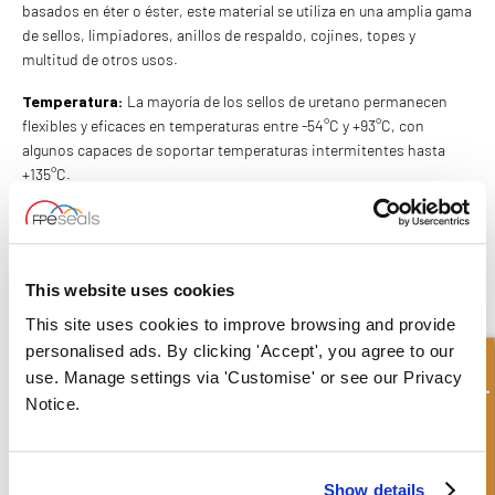
basados en éter o éster, este material se utiliza en una amplia gama
de sellos, limpiadores, anillos de respaldo, cojines, topes y
multitud de otros usos.
Temperatura:
La mayoría de los sellos de uretano permanecen
flexibles y eficaces en temperaturas entre -54°C y +93°C, con
algunos capaces de soportar temperaturas intermitentes hasta
+135°C.
Compatibilidad con fluidos:
El poliuretano es compatible con
sistemas hidráulicos que utilizan fluidos a base de petróleo.
SILICONA (VMQ)
This website uses cookies
Propiedades:
La silicona es un elastómero compuesto por silicio,
This site uses cookies to improve browsing and provide
oxígeno, hidrógeno y carbono. Tiene alta resistencia al calor seco,
personalised ads. By clicking 'Accept', you agree to our
Consulta rápida
a la luz ultravioleta y al ozono. Este material no se recomienda para
use. Manage settings via 'Customise' or see our Privacy
situaciones dinámicas debido a su pobre resistencia a la abrasión
Notice.
y sus altas características de fricción.
Temperatura:
El rango de temperatura de la silicona es de -54°C a
+204°C
Show details