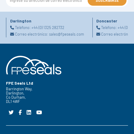
SUSCRIBIRSE
Darlington
Doncaster
Teléfono:
+44 (0) 1325 282732
Teléfono:
+44 (0) 1
Correo electrónico:
sales@fpeseals.com
Correo electrónico
FPE Seals Ltd
Barrington Way,
Darlington,
Co Durham,
DL1 4WF