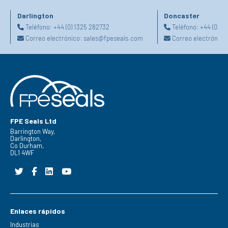
Darlington
Doncaster
Teléfono:
+44 (0) 1325 282732
Teléfono:
+44 (0) 1
Correo electrónico:
sales@fpeseals.com
Correo electrónico
FPE Seals Ltd
Barrington Way,
Darlington,
Co Durham,
DL1 4WF
Enlaces rápidos
Industrias