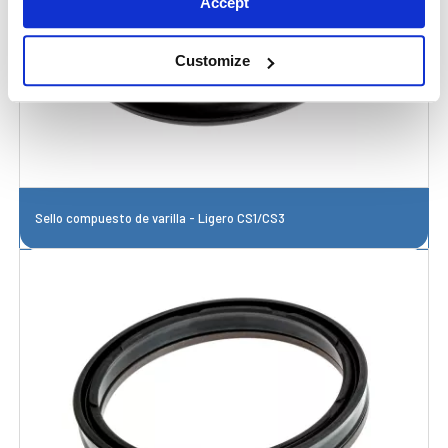
Accept
Customize
Sello compuesto de varilla - Ligero CS1/CS3