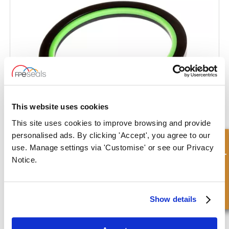
This website uses cookies
This site uses cookies to improve browsing and provide
personalised ads. By clicking 'Accept', you agree to our
Consulta rápida
Sello Compuesto de Varilla - Energizador Cuadrado con Anillo de
use. Manage settings via 'Customise' or see our Privacy
Extrusión
Notice.
Show details