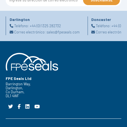
SUSCRIBIRSE
Darlington
Doncaster
Teléfono:
+44 (0) 1325 282732
Teléfono:
+44 (0) 1
Correo electrónico:
sales@fpeseals.com
Correo electrónico
FPE Seals Ltd
Barrington Way,
Darlington,
Co Durham,
DL1 4WF