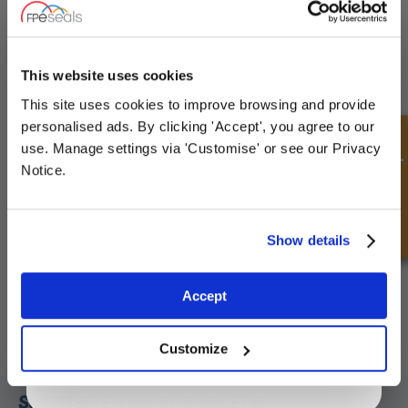
UNLOCK
10% OFF
YOUR
FIRST ORDER
This website uses cookies
This site uses cookies to improve browsing and provide
Sign up for special offers and exclusive
personalised ads. By clicking 'Accept', you agree to our
deals
Consulta rápida
use. Manage settings via 'Customise' or see our Privacy
Notice.
Unlock Offer
Show details
Exclusive to web customers only.
Accept
By entering your email address you are agreeing to our
Émbolo - Amortiguación No Ajustable
privacy policy.
Customize
SUSCRÍBETE A NUESTRO BOLETÍN