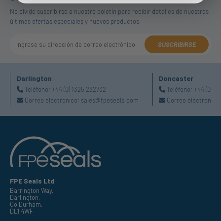
No olvide suscribirse a nuestro boletín para recibir detalles de nuestras
últimas ofertas especiales y nuevos productos.
SUSCRIBIRSE
Darlington
Doncaster
Teléfono:
+44 (0) 1325 282732
Teléfono:
+44 (0) 1
Correo electrónico:
sales@fpeseals.com
Correo electrónico
FPE Seals Ltd
Barrington Way,
Darlington,
Co Durham,
DL1 4WF