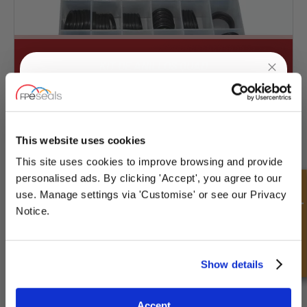
KIT DE ANILLOS QUAD
35% DE DESCUENTO
Antes €52.00 Ahora €37.05
UNLOCK
10% OFF
YOUR
FIRST ORDER
This website uses cookies
COMPRAR AHORA
This site uses cookies to improve browsing and provide
Sign up for special offers and exclusive
personalised ads. By clicking 'Accept', you agree to our
deals
Consulta rápida
use. Manage settings via 'Customise' or see our Privacy
Notice.
Unlock Offer
Show details
Exclusive to web customers only.
Accept