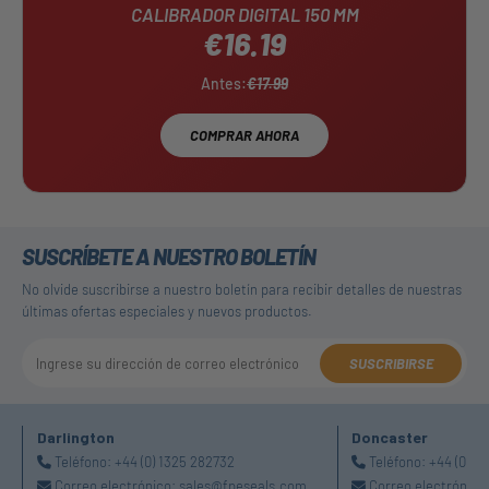
CALIBRADOR DIGITAL 150 MM
€16.19
Antes:
€17.99
COMPRAR AHORA
SUSCRÍBETE A NUESTRO BOLETÍN
No olvide suscribirse a nuestro boletín para recibir detalles de nuestras
últimas ofertas especiales y nuevos productos.
SUSCRIBIRSE
Darlington
Doncaster
Teléfono:
+44 (0) 1325 282732
Teléfono:
+44 (0) 1
Correo electrónico:
sales@fpeseals.com
Correo electrónico