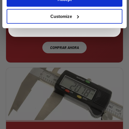
By entering your email address you are agreeing to our
privacy policy.
JUEGO DE PÚAS LARGAS — 6 PZAS
Customize
10% DE DESCUENTO
Antes
€7.80
Ahora €7.02
COMPRAR AHORA