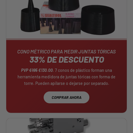
CONO MÉTRICO PARA MEDIR JUNTAS TÓRICAS
33% DE DESCUENTO
PVP
€195
€130.00
. 7 conos de plástico forman una
herramienta medidora de juntas tóricas con forma de
torre. Pueden apilarse o dejarse por separado.
COMPRAR AHORA