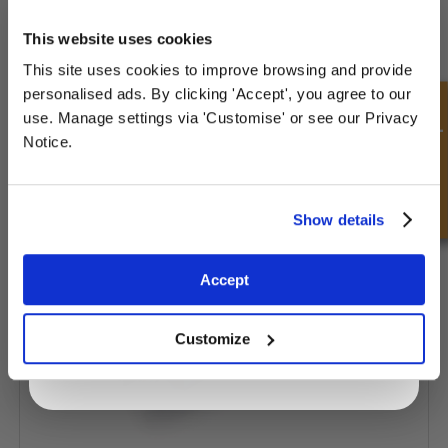
UNLOCK
10% OFF
YOUR
FIRST ORDER
This website uses cookies
This site uses cookies to improve browsing and provide
Sign up for special offers and exclusive
personalised ads. By clicking 'Accept', you agree to our
deals
Consulta rápida
use. Manage settings via 'Customise' or see our Privacy
Notice.
Válvula de doble sobrecentro acoplable - Parcialmente
equilibrada
Unlock Offer
Show details
Exclusive to web customers only.
Accept
By entering your email address you are agreeing to our
privacy policy.
Customize