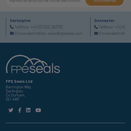
SUSCRIBIRSE
Darlington
Doncaster
Teléfono:
+44 (0) 1325 282732
Teléfono:
+44 (0) 1
Correo electrónico:
sales@fpeseals.com
Correo electrónico
FPE Seals Ltd
Barrington Way,
Darlington,
Co Durham,
DL1 4WF