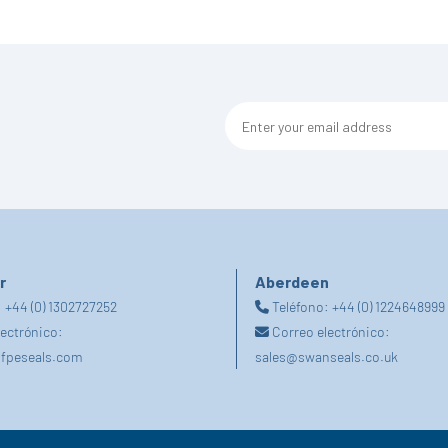
r
Aberdeen
:
+44 (0) 1302727252
Teléfono:
+44 (0) 1224648999
lectrónico:
Correo electrónico:
fpeseals.com
sales@swanseals.co.uk