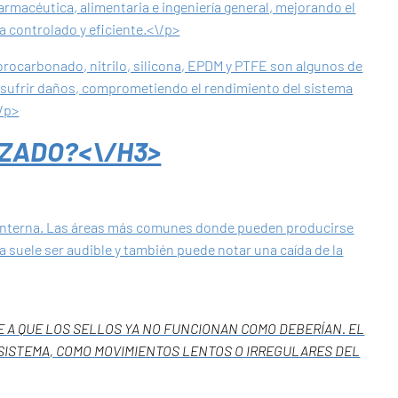
rmacéutica, alimentaria e ingeniería general, mejorando el
 controlado y eficiente.<\/p>
orocarbonado, nitrilo, silicona, EPDM y PTFE son algunos de
o sufrir daños, comprometiendo el rendimiento del sistema
\/p>
AZADO?<\/H3>
 o interna. Las áreas más comunes donde pueden producirse
suele ser audible y también puede notar una caída de la
 A QUE LOS SELLOS YA NO FUNCIONAN COMO DEBERÍAN. EL
 SISTEMA, COMO MOVIMIENTOS LENTOS O IRREGULARES DEL