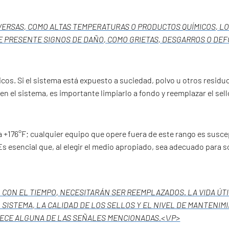
DVERSAS, COMO ALTAS TEMPERATURAS O PRODUCTOS QUÍMICOS, 
E PRESENTE SIGNOS DE DAÑO, COMO GRIETAS, DESGARROS O DE
cos. Si el sistema está expuesto a suciedad, polvo u otros residuos
en el sistema, es importante limpiarlo a fondo y reemplazar el sel
a +176°F; cualquier equipo que opere fuera de este rango es susc
 Es esencial que, al elegir el medio apropiado, sea adecuado para 
, CON EL TIEMPO, NECESITARÁN SER REEMPLAZADOS. LA VIDA ÚT
 SISTEMA, LA CALIDAD DE LOS SELLOS Y EL NIVEL DE MANTENIM
ARECE ALGUNA DE LAS SEÑALES MENCIONADAS.<\/P>