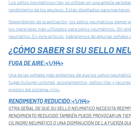
Los sellos neumáticos<\/a> se utilizan en una amplia varieda
rendimiento de los equipos. Están diseñados para mantener l
Dependiendo de la aplicación, los sellos neumáticos vienen 
los materiales más utilizados para sellos neumáticos. Sin e
neumático. En este artículo, hablaremos de algunas señales
¿CÓMO SABER SI SU SELLO N
FUGA DE AIRE:<\/H4>
Una de las señales más evidentes de que los sellos neumátic
fugas incluyen uniones, acoplamientos,
sellos<\/a> y racore
presión del sistema.<\/p>
RENDIMIENTO REDUCIDO:<\/H4>
OTRA SEÑAL DE QUE SU SELLO NEUMÁTICO NECESITA REEMP
RENDIMIENTO REDUCIDO TAMBIÉN PUEDE PROVOCAR UN TIEM
CILINDRO NEUMÁTICO O UNA DISMINUCIÓN DE LA FUERZA QU