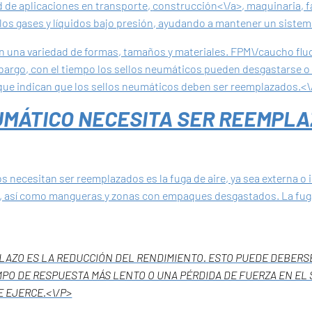
d de aplicaciones en transporte,
construcción<\/a>, maquinaria, fa
os gases y líquidos bajo presión, ayudando a mantener un sistema
en una variedad de formas, tamaños y materiales. FPM\/caucho flu
mbargo, con el tiempo los sellos neumáticos pueden desgastarse 
 que indican que los sellos neumáticos deben ser reemplazados.<
EUMÁTICO NECESITA SER REEMPL
os necesitan ser reemplazados es la fuga de aire, ya sea externa
s, así como mangueras y zonas con empaques desgastados. La fuga 
LAZO ES LA REDUCCIÓN DEL RENDIMIENTO. ESTO PUEDE DEBERSE
PO DE RESPUESTA MÁS LENTO O UNA PÉRDIDA DE FUERZA EN EL
E EJERCE.<\/P>