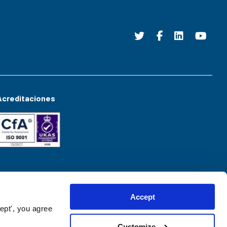
Acreditaciones
Accept
ept', you agree
Customize