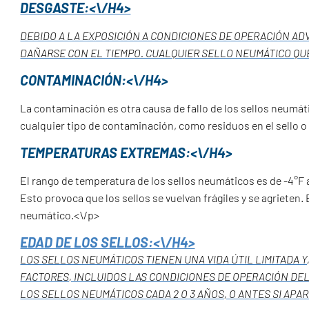
DESGASTE:<\/H4>
DEBIDO A LA EXPOSICIÓN A CONDICIONES DE OPERACIÓN A
DAÑARSE CON EL TIEMPO. CUALQUIER SELLO NEUMÁTICO QU
CONTAMINACIÓN:<\/H4>
La contaminación es otra causa de fallo de los sellos neumáti
cualquier tipo de contaminación, como residuos en el sello o 
TEMPERATURAS EXTREMAS:<\/H4>
El rango de temperatura de los sellos neumáticos es de -4°F 
Esto provoca que los sellos se vuelvan frágiles y se agrieten.
neumático.<\/p>
EDAD DE LOS SELLOS:<\/H4>
LOS SELLOS NEUMÁTICOS TIENEN UNA VIDA ÚTIL LIMITADA Y
FACTORES, INCLUIDOS LAS CONDICIONES DE OPERACIÓN DEL
LOS SELLOS NEUMÁTICOS CADA 2 O 3 AÑOS, O ANTES SI AP