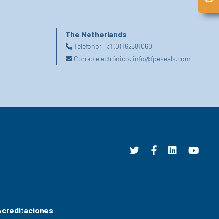
The Netherlands
Teléfono:
+31 (0) 162581060
Correo electrónico:
info@fpeseals.com
Acreditaciones