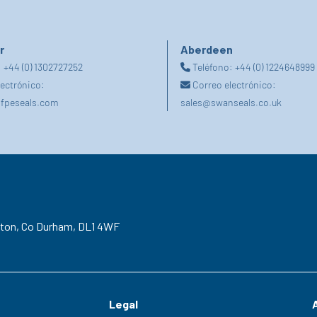
r
Aberdeen
:
+44 (0) 1302727252
Teléfono:
+44 (0) 1224648999
lectrónico:
Correo electrónico:
fpeseals.com
sales@swanseals.co.uk
gton,
Co Durham,
DL1 4WF
Legal