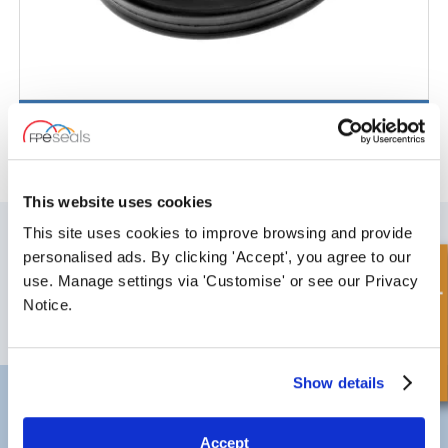
Anillo Cuádruple - NBR
This website uses cookies
SUSCRÍBETE A NUESTRO BOLETÍN
This site uses cookies to improve browsing and provide
personalised ads. By clicking 'Accept', you agree to our
No olvide suscribirse a nuestro boletín para recibir detalles de nuestras
Consulta rápida
últimas ofertas especiales y nuevos productos.
use. Manage settings via 'Customise' or see our Privacy
Notice.
SUSCRIBIRSE
Show details
Darlington
Doncaster
Teléfono:
+44 (0) 1325 282732
Teléfono:
+44 (0) 1
Correo electrónico:
sales@fpeseals.com
Correo electrónico
Accept