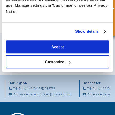
Consulta rápida
use. Manage settings via 'Customise' or see our Privacy
Notice.
MAXI Kit Agrícola
Show details
SUSCRÍBETE A NUESTRO BOLETÍN
Accept
No olvide suscribirse a nuestro boletín para recibir detalles de nuestras
últimas ofertas especiales y nuevos productos.
Customize
SUSCRIBIRSE
Darlington
Doncaster
Teléfono:
+44 (0) 1325 282732
Teléfono:
+44 (0) 1
Correo electrónico:
sales@fpeseals.com
Correo electrónico