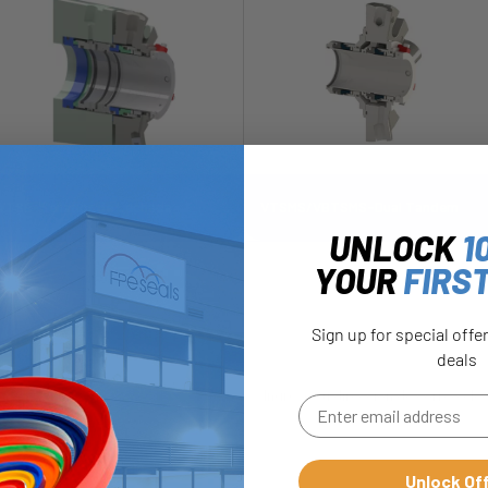
VTSE-Sellador de Lechada
VTSMS/VBTSMS-Dual Tandem
UNLOCK
1
YOUR
FIRS
Sign up for special offe
deals
Unlock Of