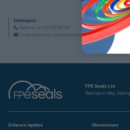
Darlington
Doncaste
Teléfono:
+44 (0) 1325 282732
Teléfono
Correo electrónico:
sales@fpeseals.com
Correo e
doncaster@
FPE Seals Ltd
Barrington Way,
Darlin
Enlaces rápidos
Ubicaciones