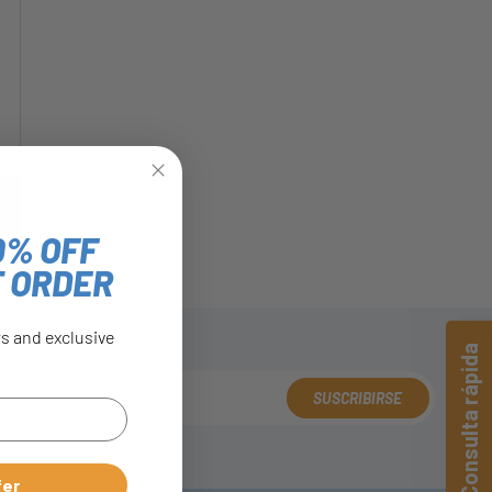
0% OFF
T ORDER
rs and exclusive
Consulta rápida
SUSCRIBIRSE
fer