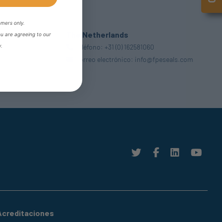
omers only.
The Netherlands
ou are agreeing to our
y.
Teléfono:
+31 (0) 162581060
Correo electrónico:
info@fpeseals.com
Acreditaciones