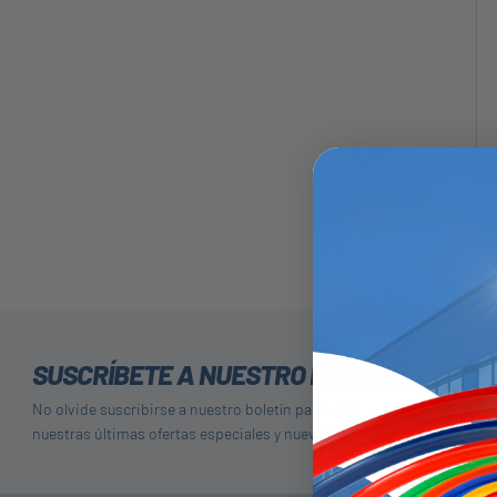
SUSCRÍBETE A NUESTRO BOLETÍN
No olvide suscribirse a nuestro boletín para recibir detalles de
nuestras últimas ofertas especiales y nuevos productos.