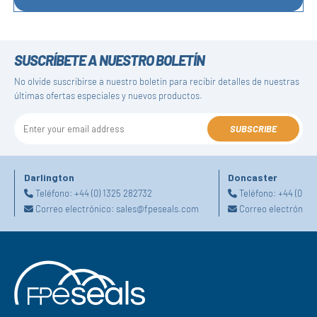
SUSCRÍBETE A NUESTRO BOLETÍN
No olvide suscribirse a nuestro boletín para recibir detalles de nuestras
últimas ofertas especiales y nuevos productos.
SUBSCRIBE
Darlington
Doncaster
Teléfono:
+44 (0) 1325 282732
Teléfono:
+44 (0) 1
Correo electrónico:
sales@fpeseals.com
Correo electrónico