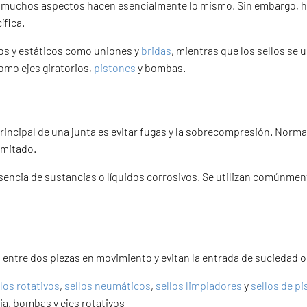
 en muchos aspectos hacen esencialmente lo mismo. Sin embargo, 
ífica.
os y estáticos como uniones y
bridas
, mientras que los sellos se
omo ejes giratorios,
pistones
y bombas.
rincipal de una junta es evitar fugas y la sobrecompresión. Normal
imitado.
encia de sustancias o líquidos corrosivos. Se utilizan comúnment
 entre dos piezas en movimiento y evitan la entrada de suciedad 
llos rotativos
,
sellos neumáticos
,
sellos limpiadores
y
sellos de p
ia, bombas y ejes rotativos