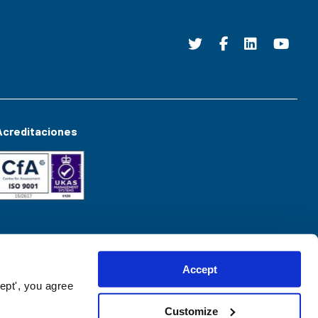
Acreditaciones
Accept
ept', you agree
Customize