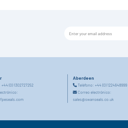
r
Aberdeen
:
+44 (0) 1302727252
Teléfono:
+44 (0) 1224648999
lectrónico:
Correo electrónico:
fpeseals.com
sales@swanseals.co.uk