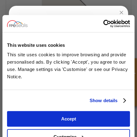
UNLOCK
10% OFF
YOUR
FIRST ORDER
This website uses cookies
Anillo de Respaldo - DST112
This site uses cookies to improve browsing and provide
Sign up for special offers and exclusive
personalised ads. By clicking 'Accept', you agree to our
deals
Consulta rápida
use. Manage settings via 'Customise' or see our Privacy
Notice.
Unlock Offer
Show details
Exclusive to web customers only.
Accept
By entering your email address you are agreeing to our
privacy policy.
Customize