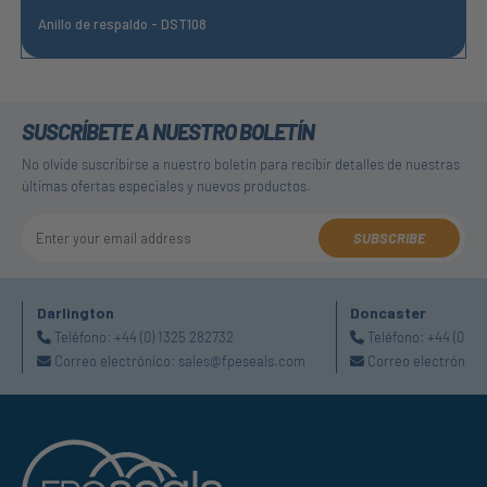
Anillo de respaldo - DST108
SUSCRÍBETE A NUESTRO BOLETÍN
No olvide suscribirse a nuestro boletín para recibir detalles de nuestras
últimas ofertas especiales y nuevos productos.
SUBSCRIBE
Darlington
Doncaster
Teléfono:
+44 (0) 1325 282732
Teléfono:
+44 (0) 1
Correo electrónico:
sales@fpeseals.com
Correo electrónico