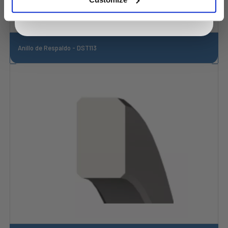
Anillo de Respaldo - DST113