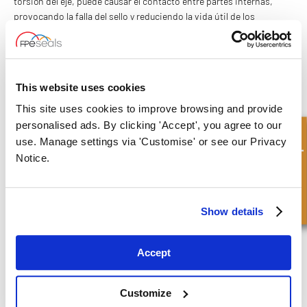
torsión del eje, puede causar el contacto entre partes internas,
provocando la falla del sello y reduciendo la vida útil de los
rodamientos.
Para evitar o reducir el daño en los sellos mecánicos, es
importante seguir los procedimientos de instalación adecuados,
This website uses cookies
realizar mantenimientos regulares, asegurar una lubricación y
filtración del fluido correctas, monitorizar las condiciones de
This site uses cookies to improve browsing and provide
operación y utilizar materiales compatibles con la aplicación
personalised ads. By clicking 'Accept', you agree to our
específica.
Consulta rápida
use. Manage settings via 'Customise' or see our Privacy
Notice.
Consulte nuestra gama de
Sellos mecánicos
en nuestra tienda
online o póngase en contacto con uno de nuestros equipos
expertos hoy mismo; estarán encantados de asesorarle para
encontrar exactamente lo que necesita.
Show details
CONTÁCTENOS
Accept
What to read next...
Customize