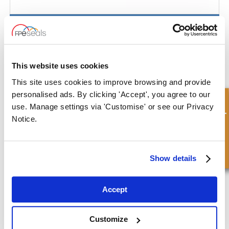
Sello de Brida
This website uses cookies
This site uses cookies to improve browsing and provide
personalised ads. By clicking 'Accept', you agree to our
Consulta rápida
use. Manage settings via 'Customise' or see our Privacy
Notice.
Show details
Accept
Customize
Sello de Conector de Fluido - DIN3869