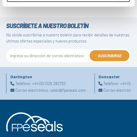
SUSCRÍBETE A NUESTRO BOLETÍN
No olvide suscribirse a nuestro boletín para recibir detalles de nuestras
últimas ofertas especiales y nuevos productos.
SUSCRIBIRSE
Darlington
Doncaster
Teléfono:
+44 (0) 1325 282732
Teléfono:
+44 (0) 1
Correo electrónico:
sales@fpeseals.com
Correo electrónico