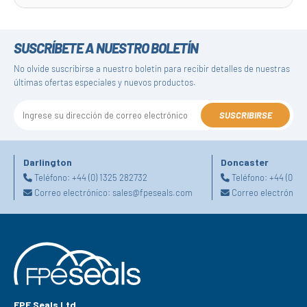
SUSCRÍBETE A NUESTRO BOLETÍN
No olvide suscribirse a nuestro boletín para recibir detalles de nuestras
últimas ofertas especiales y nuevos productos.
SUSCRIBIRSE
Darlington
Doncaster
Teléfono:
+44 (0) 1325 282732
Teléfono:
+44 (0) 1
Correo electrónico:
sales@fpeseals.com
Correo electrónico
FPE Seals Ltd