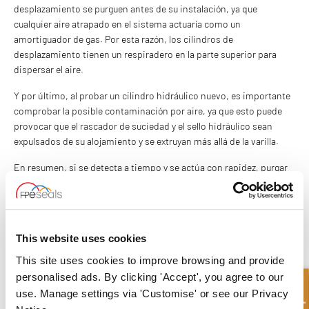
desplazamiento se purguen antes de su instalación, ya que
cualquier aire atrapado en el sistema actuaría como un
amortiguador de gas. Por esta razón, los cilindros de
desplazamiento tienen un respiradero en la parte superior para
dispersar el aire.
Y por último, al probar un cilindro hidráulico nuevo, es importante
comprobar la posible contaminación por aire, ya que esto puede
provocar que el rascador de suciedad y el sello hidráulico sean
expulsados de su alojamiento y se extruyan más allá de la varilla.
En resumen, si se detecta a tiempo y se actúa con rapidez, purgar
el aire atrapado en un sistema evitará daños a largo plazo o
tiempos de inactividad operativa.
CONTÁCTENOS
This website uses cookies
This site uses cookies to improve browsing and provide
What to read next...
personalised ads. By clicking 'Accept', you agree to our
use. Manage settings via 'Customise' or see our Privacy