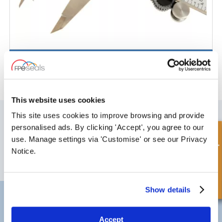
Vernier Digital Externo
This website uses cookies
SUSCRÍBETE A NUESTRO BOLETÍN
This site uses cookies to improve browsing and provide
personalised ads. By clicking 'Accept', you agree to our
No olvide suscribirse a nuestro boletín para recibir detalles de nuestras
Consulta rápida
últimas ofertas especiales y nuevos productos.
use. Manage settings via 'Customise' or see our Privacy
Notice.
SUSCRIBIRSE
Show details
Darlington
Doncaster
Teléfono:
+44 (0) 1325 282732
Teléfono:
+44 (0) 1
Correo electrónico:
sales@fpeseals.com
Correo electrónico
Accept