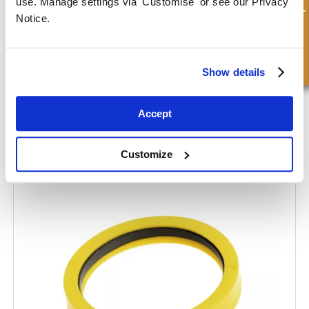
Consulta rápida
use. Manage settings via 'Customise' or see our Privacy
Notice.
Show details
Accept
Customize
Anillo U - Trabajo de Varilla - Labio Extra