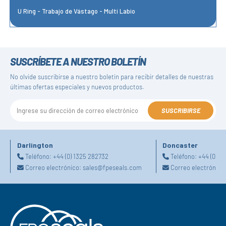
U Ring - Trabajo de Vástago - Multi Labio
SUSCRÍBETE A NUESTRO BOLETÍN
No olvide suscribirse a nuestro boletín para recibir detalles de nuestras
últimas ofertas especiales y nuevos productos.
SUSCRIBIRSE
Darlington
Doncaster
Teléfono:
+44 (0) 1325 282732
Teléfono:
+44 (0) 1
Correo electrónico:
sales@fpeseals.com
Correo electrónico