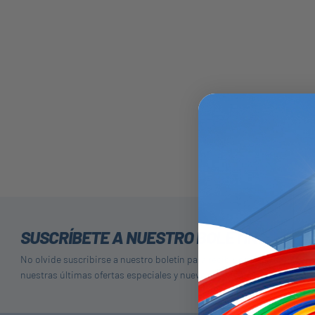
SUSCRÍBETE A NUESTRO BOLETÍN
No olvide suscribirse a nuestro boletín para recibir detalles de
nuestras últimas ofertas especiales y nuevos productos.