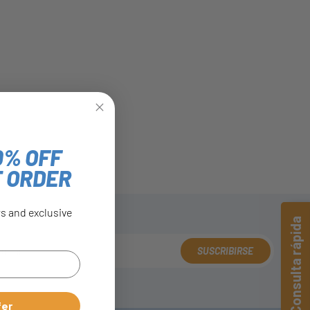
0% OFF
T ORDER
rs and exclusive
Consulta rápida
SUSCRIBIRSE
fer