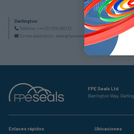
Darlington
Doncaste
Teléfono:
+44 (0) 1325 282732
Teléfono
Correo electrónico:
sales@fpeseals.com
Correo e
doncaster@
FPE Seals Ltd
Barrington Way,
Darlin
Enlaces rápidos
Ubicaciones