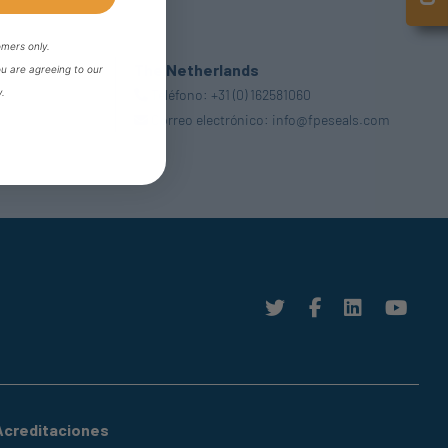
omers only.
The Netherlands
ou are agreeing to our
y.
Teléfono:
+31 (0) 162581060
Correo electrónico:
info@fpeseals.com
Acreditaciones