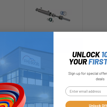
Kit de Cilindro Completo
UNLOCK
1
YOUR
FIRS
Sign up for special offe
deals
Unlock Of