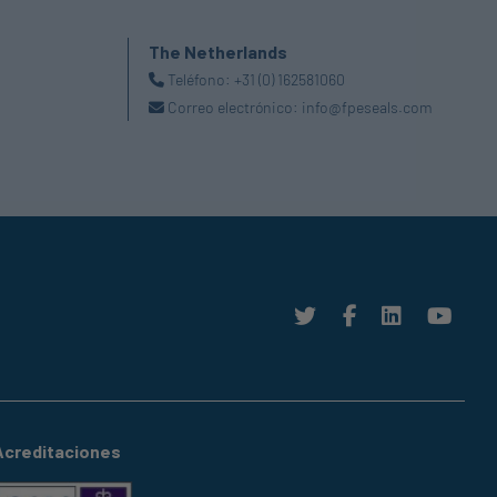
The Netherlands
Teléfono:
+31 (0) 162581060
Correo electrónico:
info@fpeseals.com
Acreditaciones