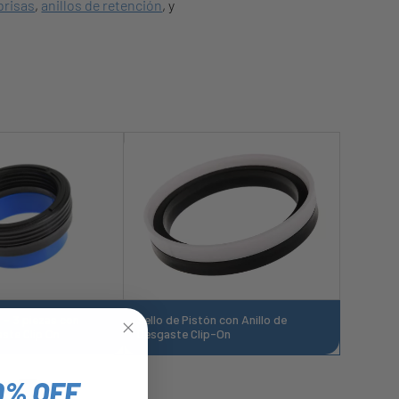
brisas
,
anillos de retención
, y
n - 3 piezas con
Sello de Pistón con Anillo de
aste Clip On
Desgaste Clip-On
0% OFF