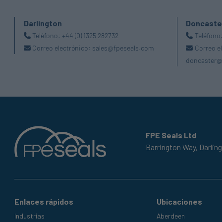
Darlington
Doncaste
Teléfono:
+44 (0) 1325 282732
Teléfono
Correo electrónico:
sales@fpeseals.com
Correo e
doncaster@
FPE Seals Ltd
Barrington Way,
Darlin
Enlaces rápidos
Ubicaciones
Industrias
Aberdeen