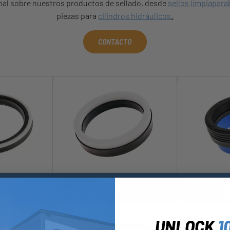
onal sobre nuestros productos de sellado, desde
sellos limpiapara
piezas para
cilindros hidráulicos
.
CONTACTO
nergizado con
Sello de Pistó
Sello de Piston Dividido - Twinset
Anillo de Desg
UNLOCK
1