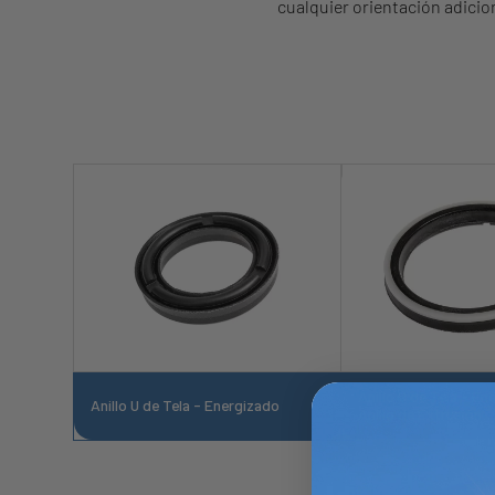
cualquier orientación adici
Anillo U de Tela - E
Anillo U de Tela - Energizado
Anillo de Extrusión