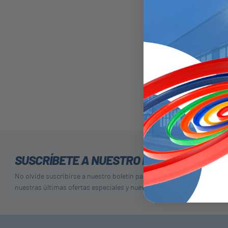
Sello de Pistón con A
Extrusión Externa
SUSCRÍBETE A NUESTRO BOLETÍN
No olvide suscribirse a nuestro boletín para recibir detalles de
nuestras últimas ofertas especiales y nuevos productos.