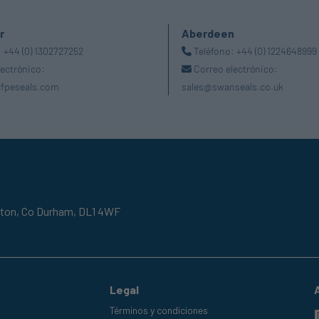
r
Aberdeen
:
+44 (0) 1302727252
Teléfono:
+44 (0) 1224648999
lectrónico:
Correo electrónico:
fpeseals.com
sales@swanseals.co.uk
gton,
Co Durham,
DL1 4WF
Legal
Términos y condiciones