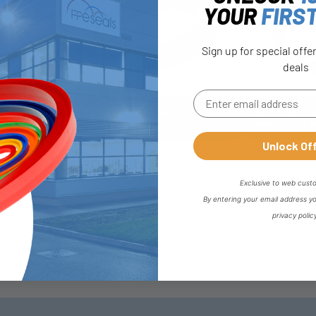
YOUR
FIRS
Sign up for special offe
deals
nillo de
Sello de Pistón o Vástago -
Sello de pistón
Actuación Simple
de extrusión e
Unlock Of
Exclusive to web cust
By entering your email address y
privacy polic