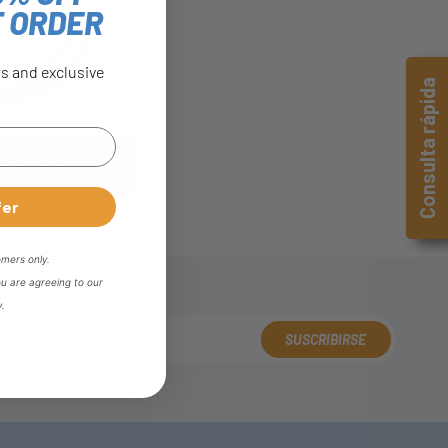
T ORDER
rs and exclusive
Consulta rápida
 - 3 piezas con anillo
xterno
fer
omers only.
ou are agreeing to our
y.
SUSCRIBIRSE