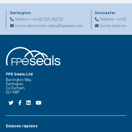
Darlington
Doncaster
Teléfono:
+44 (0) 1325 282732
Teléfono:
+44 (0) 1
Correo electrónico:
sales@fpeseals.com
Correo electrónico
FPE Seals Ltd
Barrington Way,
Darlington,
Co Durham,
DL1 4WF
Enlaces rápidos