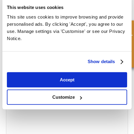
necesita.
This website uses cookies
¿No encuentra lo que busca? También podemos fabricar a medida
This site uses cookies to improve browsing and provide
una gama completa de sellos, en una amplia variedad de materiales
personalised ads. By clicking 'Accept', you agree to our
para satisfacer sus requisitos exactos.
Consulta rápida
use. Manage settings via 'Customise' or see our Privacy
Notice.
CONTÁCTENOS
Show details
What to read next...
Accept
Customize
De qué están hechos los sellos hidráulicos?
Read more