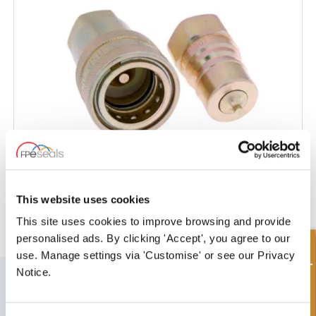
This website uses cookies
Acoplamiento de Liberación Rápida
This site uses cookies to improve browsing and provide
personalised ads. By clicking 'Accept', you agree to our
Consulta rápida
use. Manage settings via 'Customise' or see our Privacy
Notice.
SUSCRÍBETE A NUESTRO BOLETÍN
No olvide suscribirse a nuestro boletín para recibir detalles de nuestras
últimas ofertas especiales y nuevos productos.