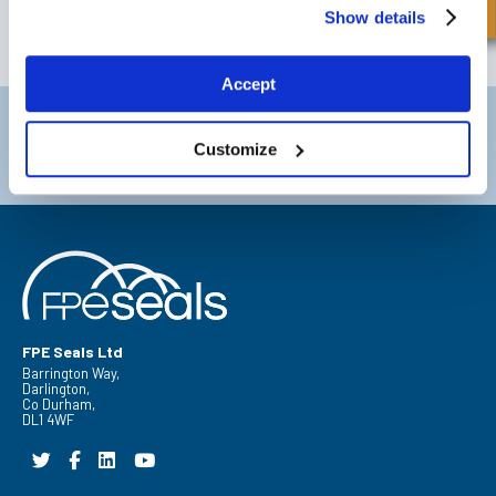
Show details
SUBSCRIBE
Accept
Darlington
Doncaster
Teléfono:
+44 (0) 1325 282732
Teléfono:
+44 (0) 1
Customize
Correo electrónico:
sales@fpeseals.com
Correo electrónico
FPE Seals Ltd
Barrington Way,
Darlington,
Co Durham,
DL1 4WF