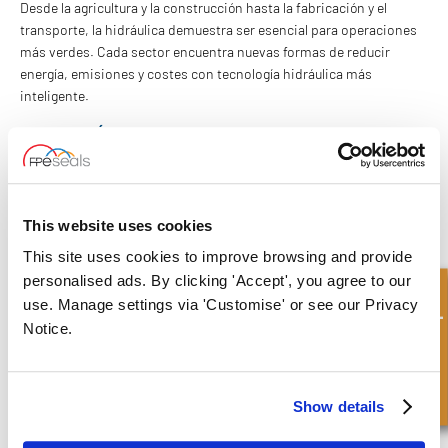
Desde la agricultura y la construcción hasta la fabricación y el
transporte, la hidráulica demuestra ser esencial para operaciones
más verdes. Cada sector encuentra nuevas formas de reducir
energía, emisiones y costes con tecnología hidráulica más
inteligente.
CONCLUSIÓN
Los cilindros hidráulicos pueden no ser llamativos, pero son
indispensables en la transición hacia la sostenibilidad. Al
combinar durabilidad, eficiencia e innovación, ayudan a las
This website uses cookies
industrias a cumplir objetivos ambientales manteniendo
This site uses cookies to improve browsing and provide
operaciones fiables y rentables. A medida que las normativas se
endurecen y las tecnologías evolucionan, invertir en sistemas
personalised ads. By clicking 'Accept', you agree to our
Consulta rápida
hidráulicos más ecológicos no solo es positivo para el planeta,
use. Manage settings via 'Customise' or see our Privacy
sino también una decisión inteligente para los negocios.
Notice.
¿NECESITA UN CILINDRO A MEDIDA?
FPE Seals se especializa en crear soluciones hidráulicas a medida y
Show details
de alta calidad para cumplir los requisitos específicos de cada