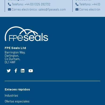
Teléfono:
+44 (0) 1325 282732
Teléfono:
+44 (0) 1
Correo electrónico:
sales@fpeseals.com
Correo electrónico
FPE Seals Ltd
Barrington Way,
Darlington,
Co Durham,
DL1 4WF
Enlaces rápidos
Industrias
Ofertas especiales