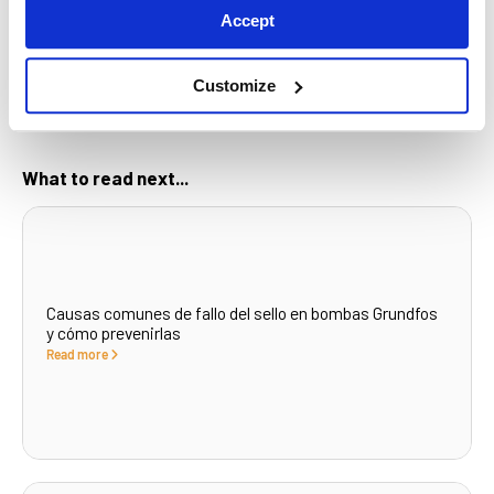
proyecto. Trabajamos con diversos materiales y tecnología
Accept
innovadora para fabricar el cilindro adecuado para cada aplicación.
¡Contáctenos hoy para saber más!
Customize
CONTÁCTANOS
What to read next...
Causas comunes de fallo del sello en bombas Grundfos
y cómo prevenirlas
Read more