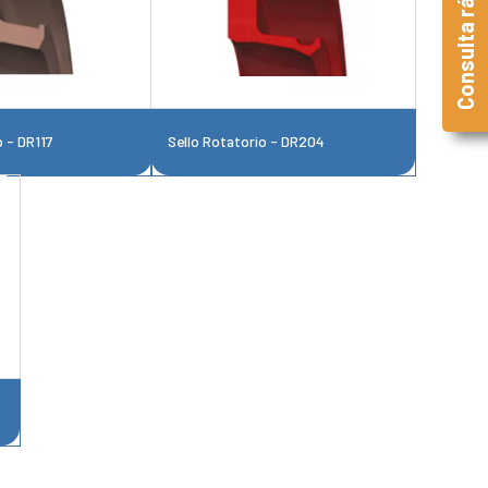
Consulta rápida
o - DR117
Sello Rotatorio - DR204