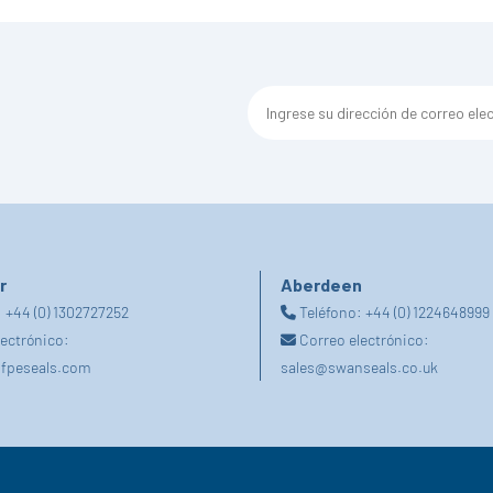
r
Aberdeen
:
+44 (0) 1302727252
Teléfono:
+44 (0) 1224648999
lectrónico:
Correo electrónico:
fpeseals.com
sales@swanseals.co.uk