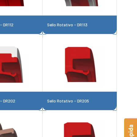
 - DR112
Sello Rotativo - DR113
 - DR202
Sello Rotativo - DR205