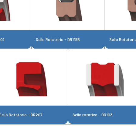
101
Sello Rotatorio - DR115B
Sello Rotatori
Sello Rotatorio - DR207
Sello rotativo - DR103