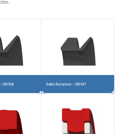
ción.
 - DR106
Sello Rotativo - DR107