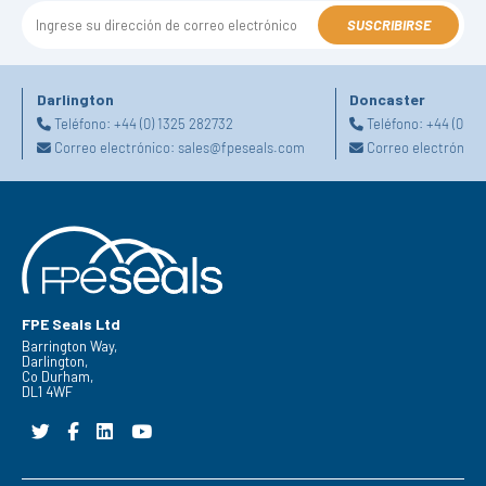
SUSCRIBIRSE
Darlington
Doncaster
Teléfono:
+44 (0) 1325 282732
Teléfono:
+44 (0) 1
Correo electrónico:
sales@fpeseals.com
Correo electrónico
FPE Seals Ltd
Barrington Way,
Darlington,
Co Durham,
DL1 4WF