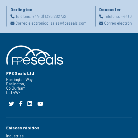
Darlington
Doncaster
Teléfono:
+44 (0) 1325 282732
Teléfono:
+44 (0) 1
Correo electrónico:
sales@fpeseals.com
Correo electrónico
FPE Seals Ltd
Barrington Way,
Darlington,
Co Durham,
DL1 4WF
Enlaces rápidos
Industrias