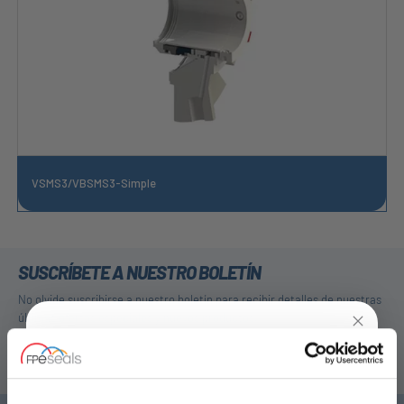
VSMS3/VBSMS3-Simple
SUSCRÍBETE A NUESTRO BOLETÍN
No olvide suscribirse a nuestro boletín para recibir detalles de nuestras
últimas ofertas especiales y nuevos productos.
SUSCRIBIRSE
UNLOCK
10% OFF