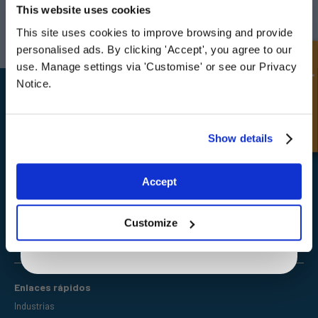
YOUR
FIRST ORDER
This website uses cookies
Darlington
Doncaster
Teléfono:
+44 (0) 1325 282732
Teléfono:
+44 (0) 1
This site uses cookies to improve browsing and provide
Sign up for special offers and exclusive
Correo electrónico:
sales@fpeseals.com
Correo electrónico
personalised ads. By clicking 'Accept', you agree to our
deals
Consulta rápida
use. Manage settings via 'Customise' or see our Privacy
Notice.
Unlock Offer
Show details
FPE Seals Ltd
Barrington Way,
Exclusive to web customers only.
Accept
Darlington,
By entering your email address you are agreeing to our
Co Durham,
DL1 4WF
privacy policy.
Customize
Enlaces rápidos
Industrias