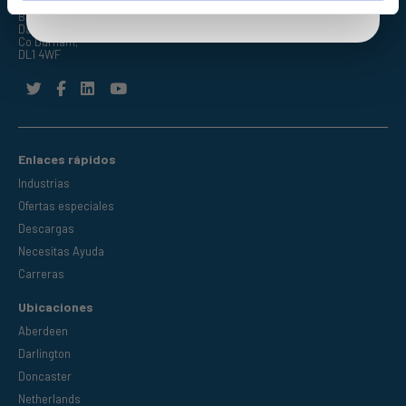
Barrington Way,
Darlington,
Co Durham,
DL1 4WF
Enlaces rápidos
Industrias
Ofertas especiales
Descargas
Necesitas Ayuda
Carreras
Ubicaciones
Aberdeen
Darlington
Doncaster
Netherlands