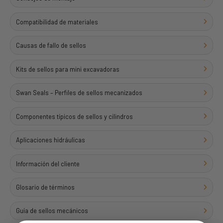
Compatibilidad de materiales
Causas de fallo de sellos
Kits de sellos para mini excavadoras
Swan Seals – Perfiles de sellos mecanizados
Componentes típicos de sellos y cilindros
Aplicaciones hidráulicas
Información del cliente
Glosario de términos
Guía de sellos mecánicos