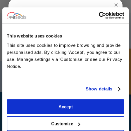
SUSCRÍBETE A NUESTRO BOLETÍN
UNLOCK
10% OFF
No olvide suscribirse a nuestro boletín para recibir detalles de nuestras
YOUR
FIRST ORDER
This website uses cookies
últimas ofertas especiales y nuevos productos.
This site uses cookies to improve browsing and provide
Sign up for special offers and exclusive
SUBSCRIBE
personalised ads. By clicking 'Accept', you agree to our
deals
Consulta rápida
use. Manage settings via 'Customise' or see our Privacy
Notice.
Darlington
Doncaster
Teléfono:
+44 (0) 1325 282732
Teléfono:
+44 (0) 1
Correo electrónico:
sales@fpeseals.com
Correo electrónico
Unlock Offer
Show details
Exclusive to web customers only.
Accept
By entering your email address you are agreeing to our
privacy policy.
Customize
FPE Seals Ltd