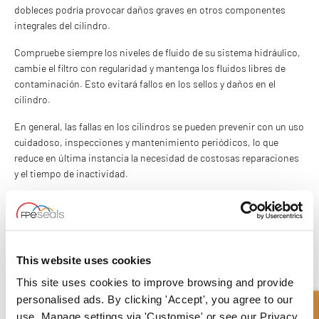
dobleces podría provocar daños graves en otros componentes
integrales del cilindro.
Compruebe siempre los niveles de fluido de su sistema hidráulico,
cambie el filtro con regularidad y mantenga los fluidos libres de
contaminación. Esto evitará fallos en los sellos y daños en el
cilindro.
En general, las fallas en los cilindros se pueden prevenir con un uso
cuidadoso, inspecciones y mantenimiento periódicos, lo que
reduce en última instancia la necesidad de costosas reparaciones
y el tiempo de inactividad.
Si desea asesoramiento sobre cómo obtener piezas metálicas de
recambio o sellos para su émbolo hidráulico, póngase en contacto
hoy mismo con nuestro atento y experimentado equipo.
This website uses cookies
CONTÁCTENOS
This site uses cookies to improve browsing and provide
personalised ads. By clicking 'Accept', you agree to our
What to read next...
use. Manage settings via 'Customise' or see our Privacy