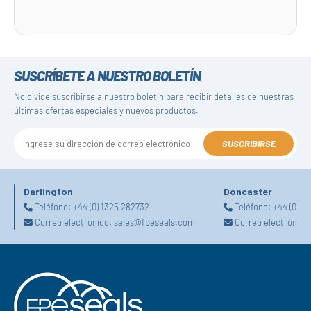
SUSCRÍBETE A NUESTRO BOLETÍN
No olvide suscribirse a nuestro boletín para recibir detalles de nuestras
últimas ofertas especiales y nuevos productos.
SUSCRIBIRSE
Darlington
Doncaster
Teléfono:
+44 (0) 1325 282732
Teléfono:
+44 (0) 1
Correo electrónico:
sales@fpeseals.com
Correo electrónico