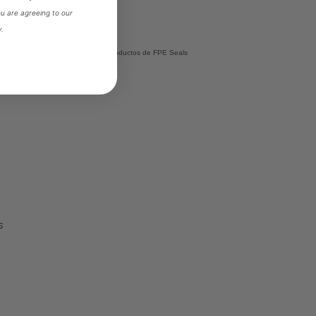
ou are agreeing to our
y.
s