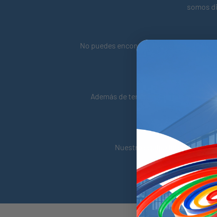
somos dis
No puedes encontrar lo que necesitas? ¿
crear
prod
Además de tener una amplia gama de
ant
Nuestro equipo internacional y