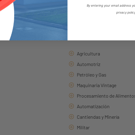
By entering your email address y
privacy polic
dráulica y neumática significa que podemos suministrar o
plia gama de industrias y aplicaciones, incluyendo pero no
Agricultura
Automotriz
Petróleo y Gas
Maquinaria Vintage
Procesamiento de Alimento
Automatización
Cantiendas y Minería
Militar