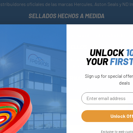
tribuidores oficiales de las marcas Hercules, Aston Seals y ND I
SELLADOS HECHOS A MEDIDA
O quizás buscas algo más personalizado? Entonces, nuestro equip
uctos a medida
para adaptarse a tus especificaciones individuale
KITS DE SELLOS
UNLOCK
1
YOUR
FIRS
kits de sellos
de marcas bien conocidas disponibles, también podem
iguos, así como ofrecer un servicio de kits de sellos ‘hechos a pedi
Sign up for special offe
SERVICIO INTERNACIONAL
deals
 sucursales en el Reino Unido y los Países Bajos entregan nuest
INFORMACIÓN SOBRE PEDIDOS, ENTREGA Y DEVOLUCIONES
Unlock Of
Exclusive to web cust