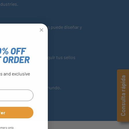
ndustries.
o de ingenieros expertos puede diseñar y
s y plazos.
0% OFF
T ORDER
os identificar y conseguir tus sellos
do’.
rs and exclusive
Consulta rápida
ros productos en todo el mundo.
fer
omers only.