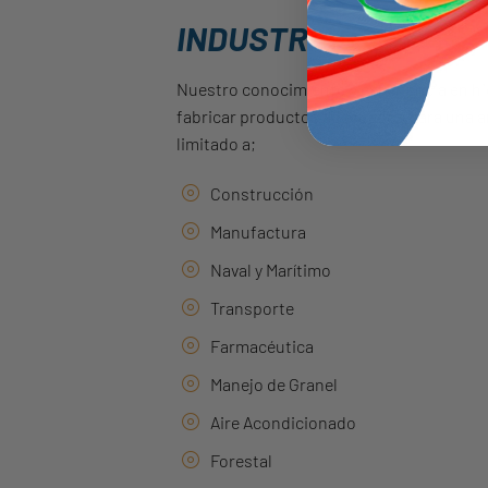
INDUSTRIAS
Nuestro conocimiento y experiencia en hi
fabricar productos adecuados para una am
limitado a;
Construcción
Manufactura
Naval y Marítimo
Transporte
Farmacéutica
Manejo de Granel
Aire Acondicionado
Forestal