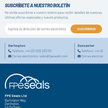
SUSCRÍBETE A NUESTRO BOLETÍN
No olvide suscribirse a nuestro boletín para recibir detalles de nuestras
últimas ofertas especiales y nuevos productos.
SUSCRIBIRSE
Darlington
Doncaster
Teléfono:
+44 (0) 1325 282732
Teléfono:
+44 (0) 1
Correo electrónico:
sales@fpeseals.com
Correo electrónico
FPE Seals Ltd
Barrington Way,
Darlington,
Co Durham,