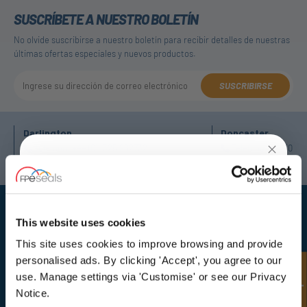
SUSCRÍBETE A NUESTRO BOLETÍN
No olvide suscribirse a nuestro boletín para recibir detalles de nuestras
últimas ofertas especiales y nuevos productos.
SUSCRIBIRSE
Darlington
Doncaster
Teléfono:
+44 (0) 1325 282732
Teléfono:
+44 (0) 1
Correo electrónico:
sales@fpeseals.com
Correo electrónico
UNLOCK
10% OFF
YOUR
FIRST ORDER
This website uses cookies
This site uses cookies to improve browsing and provide
Sign up for special offers and exclusive
personalised ads. By clicking 'Accept', you agree to our
deals
Consulta rápida
FPE Seals Ltd
use. Manage settings via 'Customise' or see our Privacy
Barrington Way,
Notice.
Darlington,