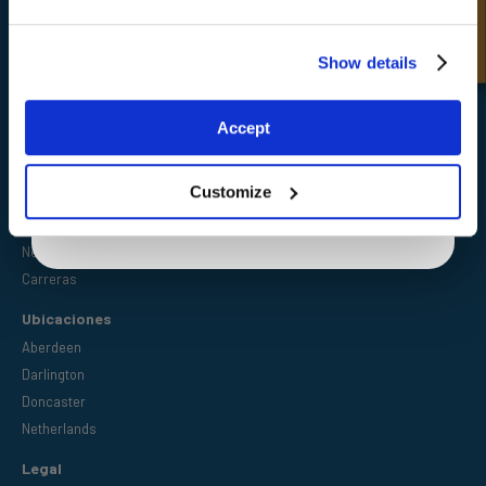
Co Durham,
DL1 4WF
Unlock Offer
Show details
Exclusive to web customers only.
Accept
Enlaces rápidos
By entering your email address you are agreeing to our
privacy policy.
Industrias
Customize
Ofertas especiales
Descargas
Necesitas Ayuda
Carreras
Ubicaciones
Aberdeen
Darlington
Doncaster
Netherlands
Legal