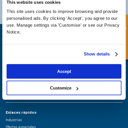
This website uses cookies
Darlington
Doncaster
Teléfono:
+44 (0) 1325 282732
Teléfono:
+44 (0) 1
This site uses cookies to improve browsing and provide
Correo electrónico:
sales@fpeseals.com
Correo electrónico
personalised ads. By clicking 'Accept', you agree to our
Consulta rápida
use. Manage settings via 'Customise' or see our Privacy
Notice.
Show details
FPE Seals Ltd
Barrington Way,
Accept
Darlington,
Co Durham,
DL1 4WF
Customize
Enlaces rápidos
Industrias
Ofertas especiales