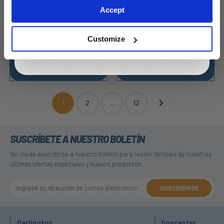
Exclusive to web customers only.
Accept
By entering your email address you are agreeing to our
privacy policy.
Customize
Anillo de Respaldo - DST112
Anillo de Respaldo - DST113
1
2
...
12
(current)
SUSCRÍBETE A NUESTRO BOLETÍN
No olvide suscribirse a nuestro boletín para recibir detalles de nuestras
últimas ofertas especiales y nuevos productos.
SUSCRIBIRSE
Darlington
Doncaster