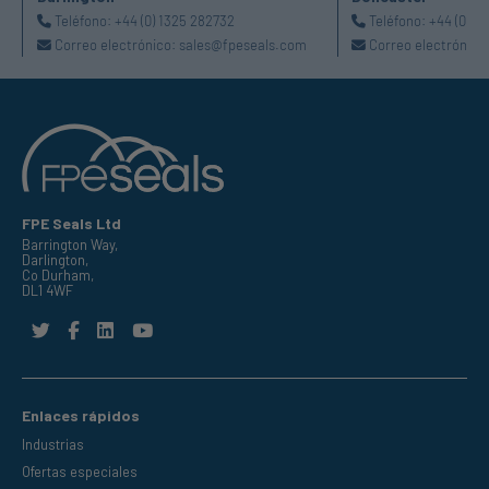
Teléfono:
+44 (0) 1325 282732
Teléfono:
+44 (0) 1
Correo electrónico:
sales@fpeseals.com
Correo electrónico
FPE Seals Ltd
Barrington Way,
Darlington,
Co Durham,
DL1 4WF
Enlaces rápidos
Industrias
Ofertas especiales