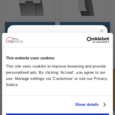
Anillo Guía - DF107
Anillo de Respaldo - DST109
UNLOCK
10% OFF
YOUR
FIRST ORDER
This website uses cookies
This site uses cookies to improve browsing and provide
Sign up for special offers and exclusive
personalised ads. By clicking 'Accept', you agree to our
deals
Consulta rápida
use. Manage settings via 'Customise' or see our Privacy
Notice.
Anillo de Respaldo - DST110
Anillo de Respaldo - DST111
Unlock Offer
Show details