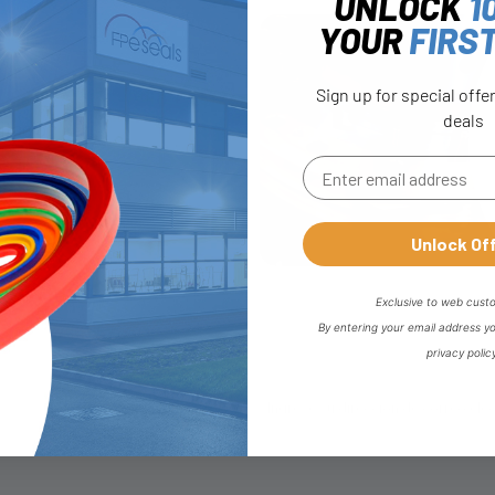
UNLOCK
1
YOUR
FIRS
Sign up for special offe
deals
itación
 completo
Unlock Of
Exclusive to web cust
By entering your email address y
privacy polic