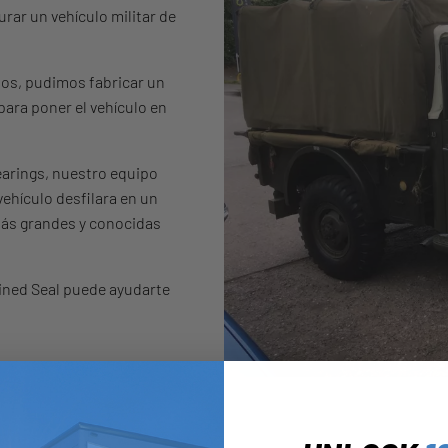
rar un vehículo militar de
os, pudimos fabricar un
para poner el vehículo en
Bearings, nuestro equipo
 vehículo desfilara en un
ás grandes y conocidas
ined Seal puede ayudarte