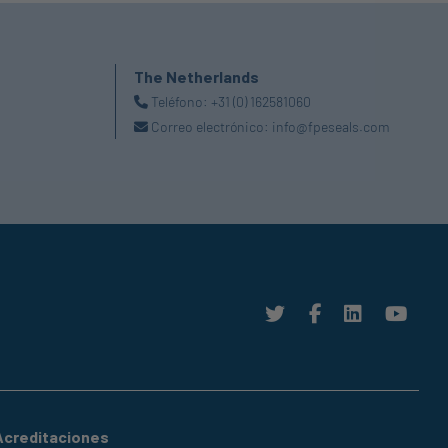
The Netherlands
Teléfono:
+31 (0) 162581060
Correo electrónico:
info@fpeseals.com
Acreditaciones