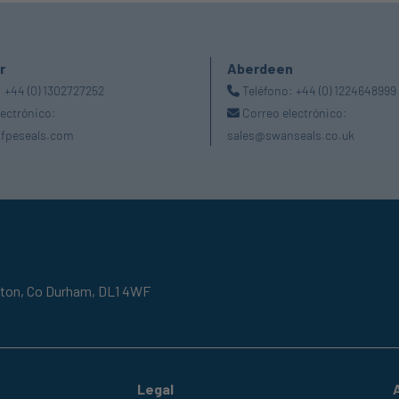
r
Aberdeen
:
+44 (0) 1302727252
Teléfono:
+44 (0) 1224648999
lectrónico:
Correo electrónico:
fpeseals.com
sales@swanseals.co.uk
gton,
Co Durham,
DL1 4WF
Legal