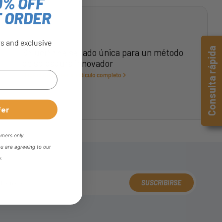
0% OFF
T ORDER
rs and exclusive
Consulta rápida
Solución de sellado única para un método
de soldadura innovador
Haga clic para leer el artículo completo
fer
omers only.
ou are agreeing to our
y.
SUSCRIBIRSE