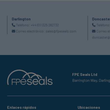
Darlington
Doncaste
Teléfono:
+44 (0) 1325 282732
Teléfono
Correo electrónico:
sales@fpeseals.com
Correo e
doncaster@
FPE Seals Ltd
Barrington Way,
Darlin
Enlaces rápidos
Ubicaciones