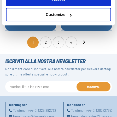
Customize
Glande Non Finiti
Guarnizione Standard
1
2
3
4
(current)
ISCRIVITI ALLA NOSTRA NEWSLETTER
Non dimenticare di iscriverti alla nostra newsletter per ricevere dettagli
sulle ultime offerte speciali e nuovi prodotti.
ISCRIVITI
Darlington
Doncaster
Telefono:
+44 (0) 1325 282732
Telefono:
+44 (0) 1302727252
Email:
sales@fpeseals.com
Email:
doncaster@fpeseals.c