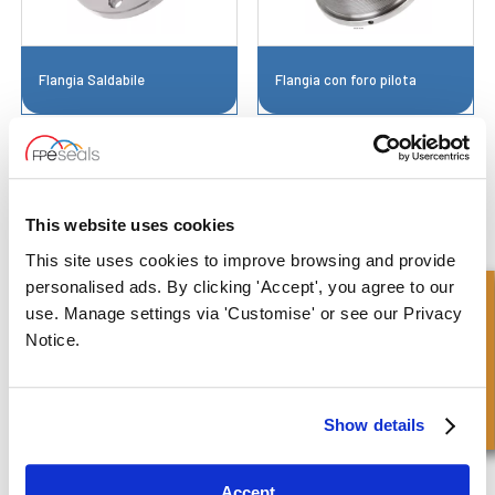
Flangia Saldabile
Flangia con foro pilota
This website uses cookies
This site uses cookies to improve browsing and provide
personalised ads. By clicking 'Accept', you agree to our
Richiesta Veloce
use. Manage settings via 'Customise' or see our Privacy
Gland - Ammortizzazione
Gland ad Alta Resistenza
Notice.
Non Regolabile
Show details
Accept