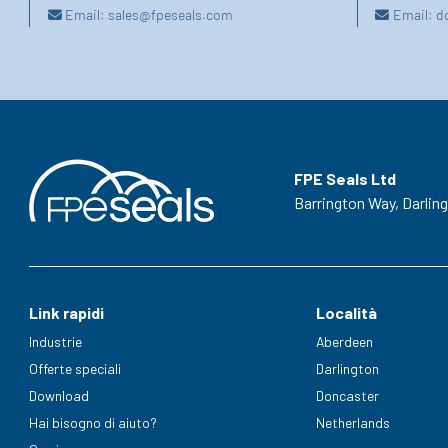
Email:
sales@fpeseals.com
Email:
d
FPE Seals Ltd
Barrington Way,
Darlin
Link rapidi
Località
Industrie
Aberdeen
Offerte speciali
Darlington
Download
Doncaster
Hai bisogno di aiuto?
Netherlands