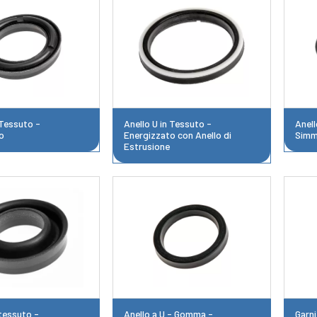
 Tessuto -
Anello U in Tessuto -
Anell
o
Energizzato con Anello di
Simm
Estrusione
 tessuto -
Anello a U - Gomma -
Garn