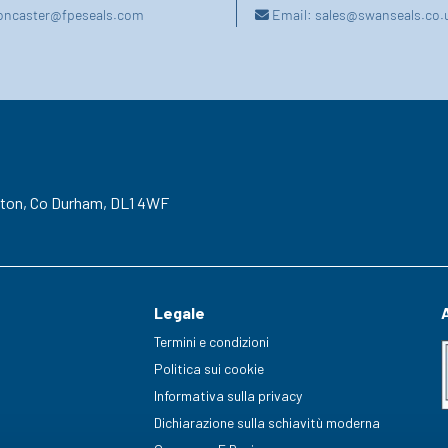
oncaster@fpeseals.com
Email:
sales@swanseals.co.
gton,
Co Durham,
DL1 4WF
Legale
Termini e condizioni
Politica sui cookie
Informativa sulla privacy
Dichiarazione sulla schiavitù moderna