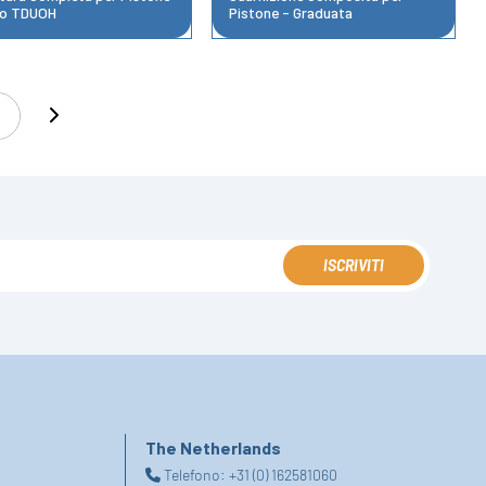
po TDUOH
Pistone - Graduata
6
ISCRIVITI
The Netherlands
Telefono:
+31 (0) 162581060