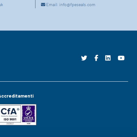
uk
Email:
info@fpeseals.com
Accreditamenti