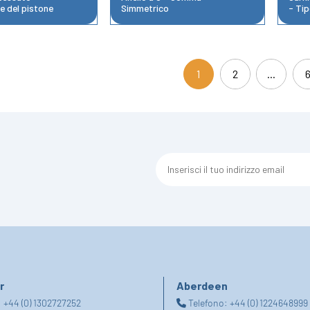
e del pistone
Simmetrico
- Ti
1
2
...
(current)
r
Aberdeen
:
+44 (0) 1302727252
Telefono:
+44 (0) 1224648999