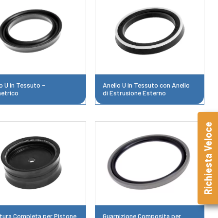
o U in Tessuto -
Anello U in Tessuto con Anello
etrico
di Estrusione Esterno
Richiesta Veloce
itura Completa per Pistone
Guarnizione Composita per