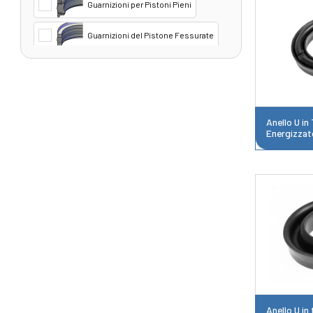
Guarnizioni per Pistoni Pieni
Guarnizioni del Pistone Fessurate
Guarnizioni T per Pistoni
Guarnizioni a U
Anello U in
Anelli per pistoni
Energizzat
Guarnizioni Complete per Pistoni
Idraulici
Anello U in