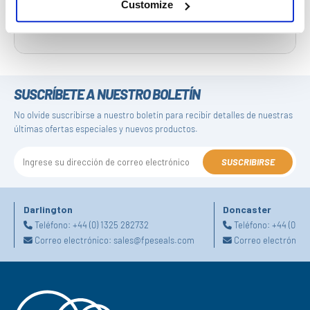
Customize
SUSCRÍBETE A NUESTRO BOLETÍN
No olvide suscribirse a nuestro boletín para recibir detalles de nuestras
últimas ofertas especiales y nuevos productos.
SUSCRIBIRSE
Darlington
Doncaster
Teléfono:
+44 (0) 1325 282732
Teléfono:
+44 (0) 1
Correo electrónico:
sales@fpeseals.com
Correo electrónico