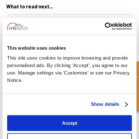
What to read next...
Cómo usar: Juego de ganchos para juntas tóricas de
This website uses cookies
largo alcance
Watch Video
This site uses cookies to improve browsing and provide
personalised ads. By clicking 'Accept', you agree to our
Consulta rápida
use. Manage settings via 'Customise' or see our Privacy
Notice.
Show details
Accept
Cómo medir un cilindro hidráulico
Watch Video