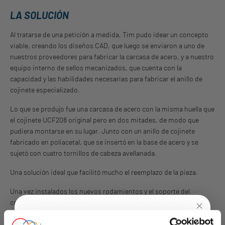
LA SOLUCIÓN
Al tratarse de una petición a medida, Tim pudo idear un concepto
viable, creando los diseños CAD, que luego se enviaron a uno de
nuestros proveedores para fabricar la carcasa de acero, y a nuestro
equipo interno de sellos mecanizados, que cuenta con la
capacidad y las habilidades necesarias para fabricar el anillo de
cojinete especializado.
Lo que se produjo fue una carcasa de acero con la misma huella que
el cojinete UCF208 original pero en dos mitades, de modo que
pudiera montarse en su lugar. Junto con un anillo de cojinete
fabricado en poliacetal, que se insertó en la base de acero y se
sujetó con cuatro tornillos de cabeza avellanada.
Una solución ideal que facilitó mucho el reemplazo de la pieza.
Una vez instalados los nuevos rodamientos y el soporte del
cojinete, la máquina volvió a funcionar suavemente en poco
tiempo.