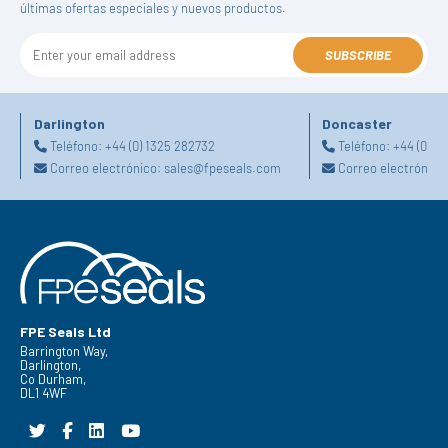
últimas ofertas especiales y nuevos productos.
SUBSCRIBE
Darlington
Doncaster
Teléfono:
+44 (0) 1325 282732
Teléfono:
+44 (0) 1
Correo electrónico:
sales@fpeseals.com
Correo electrónico
FPE Seals Ltd
Barrington Way,
Darlington,
Co Durham,
DL1 4WF