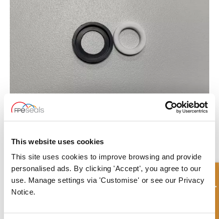
What to read next...
This website uses cookies
This site uses cookies to improve browsing and provide
personalised ads. By clicking 'Accept', you agree to our
Consulta rápida
use. Manage settings via 'Customise' or see our Privacy
Notice.
Solución de sellado para el módulo Robocone T-Z
Haga clic para leer el artículo completo