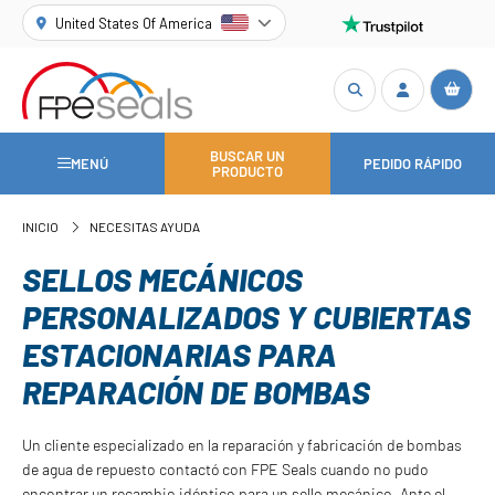
United States Of America
BUSCAR UN
MENÚ
PEDIDO RÁPIDO
PRODUCTO
INICIO
NECESITAS AYUDA
SELLOS MECÁNICOS
PERSONALIZADOS Y CUBIERTAS
ESTACIONARIAS PARA
REPARACIÓN DE BOMBAS
Un cliente especializado en la reparación y fabricación de bombas
de agua de repuesto contactó con FPE Seals cuando no pudo
encontrar un recambio idéntico para un sello mecánico. Ante el