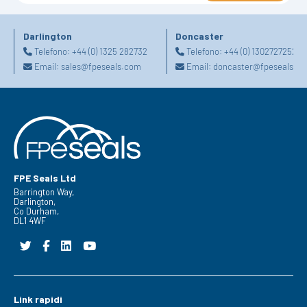
Darlington
Doncaster
Telefono:
+44 (0) 1325 282732
Telefono:
+44 (0) 1302727252
Email:
sales@fpeseals.com
Email:
doncaster@fpeseals.c
FPE Seals Ltd
Barrington Way,
Darlington,
Co Durham,
DL1 4WF
Link rapidi