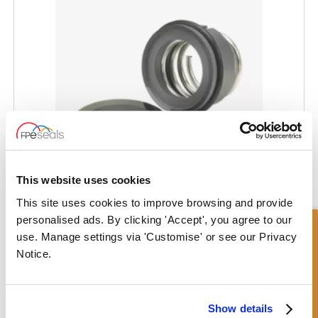
This website uses cookies
This site uses cookies to improve browsing and provide
SOMEFLU® Guarnizione della pompa - SF-ESP
personalised ads. By clicking 'Accept', you agree to our
Richiesta Veloce
use. Manage settings via 'Customise' or see our Privacy
Notice.
Show details