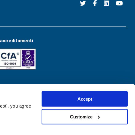
Accreditamenti
Accept
ept', you agree
Customize
Website created by
hush.digital