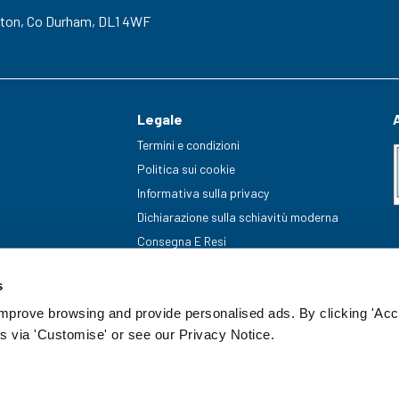
gton,
Co Durham,
DL1 4WF
Legale
Termini e condizioni
Politica sui cookie
Informativa sulla privacy
Dichiarazione sulla schiavitù moderna
Consegna E Resi
s
improve browsing and provide personalised ads. By clicking 'Acc
s via 'Customise' or see our Privacy Notice.
enummer: 20085499