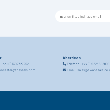
r
Aberdeen
:
+44 (0) 1302727252
Telefono:
+44 (0) 1224648999
oncaster@fpeseals.com
Email:
sales@swanseals.co.