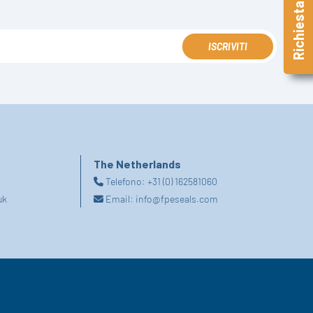
Richiesta Veloce
ISCRIVITI
The Netherlands
Telefono:
+31 (0) 162581060
uk
Email:
info@fpeseals.com