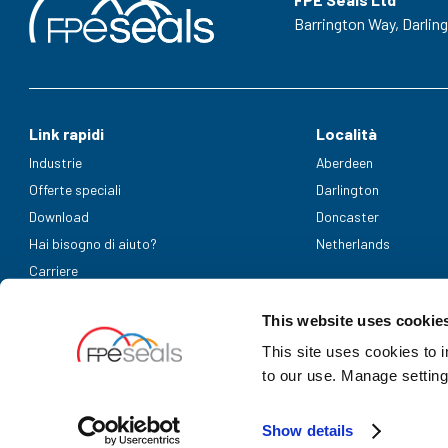
Barrington Way,
Darlin
Link rapidi
Località
Industrie
Aberdeen
Offerte speciali
Darlington
Download
Doncaster
Hai bisogno di aiuto?
Netherlands
Carriere
Metodi di pagamento accettati
This website uses cookie
This site uses cookies to 
to our use. Manage setting
Show details
UK Company Registration Number: 3725829 | NL bedrijfsregistrati