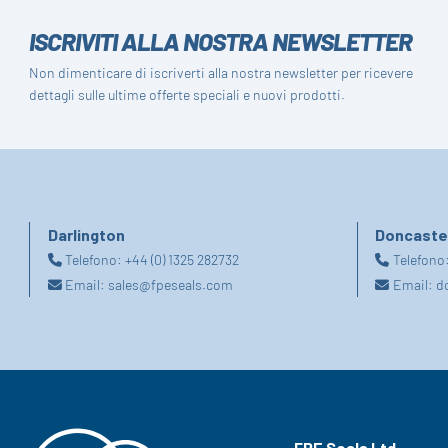
ISCRIVITI ALLA NOSTRA NEWSLETTER
Non dimenticare di iscriverti alla nostra newsletter per ricevere
dettagli sulle ultime offerte speciali e nuovi prodotti.
Darlington
Doncaste
Telefono:
+44 (0) 1325 282732
Telefono
Email:
sales@fpeseals.com
Email:
d
FPE Seals Ltd