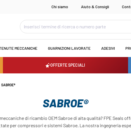
Chi siamo
Aiuto & Consigli
Cont
TENUTE MECCANICHE
GUARNIZIONI LAVORATE
ADESIVI
PR
OFFERTE SPECIALI
SABROE®
SABROE®
 meccaniche di ricambio OEM Sabroe di alta qualità? FPE Seals of
ettate per compressori e sistemi Sabroe. La nostra ingegneria esp